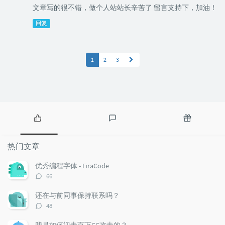
文章写的很不错，做个人站站长辛苦了 留言支持下，加油！
回复
1
2
3
热
最
随
门
新
机
热门文章
文
评
文
章
论
章
优秀编程字体 - FiraCode
评
66
论
数：
还在与前同事保持联系吗？
评
48
论
数：