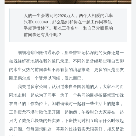
人的一生会遇到约2920万人，两个人相爱的几率
只有0.000049，那么遇到和你在一起工作同事似
乎就更微妙了。那么工作多年，和自己常联系的
前同事还有几个呢？
细细地翻阅微信通讯录，那些曾经记忆深刻的头像还是一
如既往鲜亮地躺在我的通讯录里。不同的是曾经那些和自己聊
的水生火热的前同事却不再有新的消息推送，更多的只是朋友
圈里偶尔点一个赞示以问候，仅此而已。
我去过多家公司，认识过来自全国各地的人，大家不约而
同地走到一起成为了同事，为了一个共同的目标按部就班忙碌
在自己的工作岗位上。闲暇偷懒时一起聊一些生活上的趣事，
工作疲惫不堪时微信里开团一起抱怨，午餐时分大家凑在一起
只为了减免几块钱的外卖券，下班快到时相互暗示什么时候起
身开溜。每每回想到这一幕幕的过往着实无限美好，却又是遗