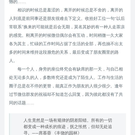
憾的……
相识的时候总是羞涩的，离开的时候总是不舍的，离开的
人到底是前同事还是朋友很难去下定义。收拾好工位一句“以后
常联系”换来的可能就是后会无期，莫名其妙的有一种人走茶凉
的感觉。刚离开的时候微信偶尔会有互动，时间稍微一久大家
各为其主，忙碌的工作时间占据了生活的全部，再也抽不出太
多的时间来维持这段濒危的关系，最后变成了朋友圈里的路
人。
每一个人，身旁的座位终究会有缺席的那一天，与自己相
处无论多久的人，多数终究还是成为了陌生人。工作与生活的
圈子总是在不停的更替，能真正作为朋友的人很少很少。逢年
过节微信群发的祝福却不知道怎么回复，因为彼此都没有了共
同的话题……
人生竟然是一场有规律的阴差阳错。所有的一切
都变成一种成长的痕迹，抚之怅然，但却无处追
寻。——席慕蓉 《丰饶的园林》