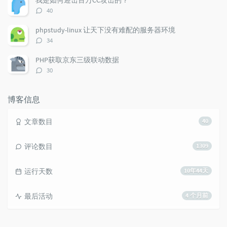
我是如何迎击百万CC攻击的？
评
40
论
数：
phpstudy-linux 让天下没有难配的服务器环境
评
34
论
数：
PHP获取京东三级联动数据
评
30
论
数：
博客信息
文章数目
40
评论数目
1309
运行天数
10年44天
最后活动
4 个月前