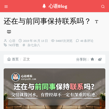
心语Blog
还在与前同事保持联系吗？
博
发
心语
2019 年 05 月 13 日
54687次浏览
48 条评论
主：
布
分
743字数
杂七杂八
时
类：
间：
首页
正文
分享到：