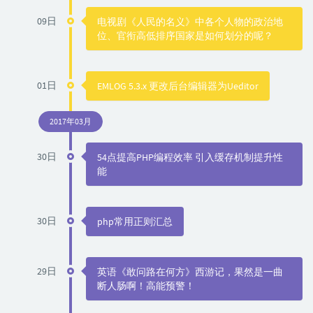
09日
电视剧《人民的名义》中各个人物的政治地
位、官衔高低排序国家是如何划分的呢？
01日
EMLOG 5.3.x 更改后台编辑器为Ueditor
2017年03月
30日
54点提高PHP编程效率 引入缓存机制提升性
能
30日
php常用正则汇总
29日
英语《敢问路在何方》西游记，果然是一曲
断人肠啊！高能预警！