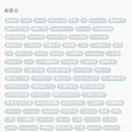
标签云
智能体
Skills
Agent
OpenClaw
养虾
AI
Fira code
编程连字
编程等宽字体
编程字体
Sublime Text
VScode
代码编辑器
服务器面板
WEB环境
PHP中文网
Linux面板
PHPStudy
数据抓取
三级联动
同事关系
前同事
工作
互联网企业
裁员
996
加班文化
程序员
服务器
百度爬虫
UserAgent
CC防御
中国北斗
GPS
GPS周数翻转
定位系统
正版软件
破解软件
版权意识
正版与盗版
如何看待盗版
JSAPI支付
PHP支付
微信统一下单
小程序支付
微信支付
handsome优化
个人网站排名
博客优化排名
网站优化方法
关键词排名
网页动态加速
AMP如何部署
MIP是什么
网站标签的运用
百度统计插件
熊掌号如何开通
网站营销策略
网站如何推广
开源硬件
电脑维修
eDEX-UI
CentOS7
Highlight
代码高亮
工作生活
新春
理想
过年
个人网站
TYPECHO
EMLOG
运维
SQL注入
CC攻击
DDOS
Raspberry
树莓派
资源分享
吃鸡
python
web安全