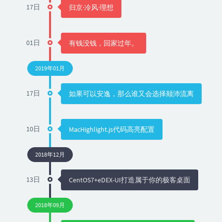
17日
归京·冷风·理想
01日
有钱没钱，回家过年。
2019年01月
17日
如果可以安逸，那么谁又会选择颠沛流离
10日
MacHighlight.js代码高亮配置
2018年12月
13日
CentOS7+eDEX-UI打造属于你的极客桌面
2018年09月