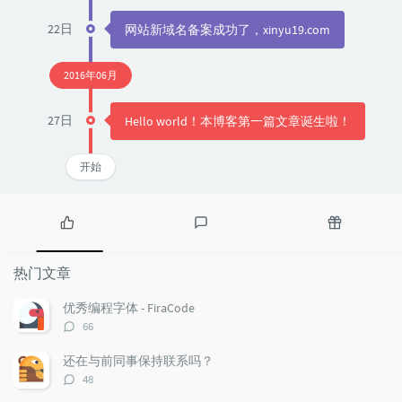
22日
网站新域名备案成功了，xinyu19.com
2016年06月
27日
Hello world！本博客第一篇文章诞生啦！
开始
热
最
随
门
新
机
热门文章
文
评
文
章
论
章
优秀编程字体 - FiraCode
评
66
论
数：
还在与前同事保持联系吗？
评
48
论