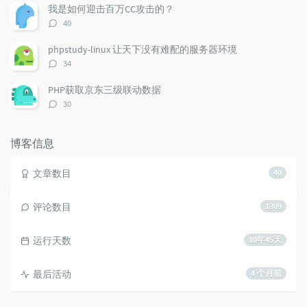
数：
我是如何迎击百万CC攻击的？
评
40
论
数：
phpstudy-linux 让天下没有难配的服务器环境
评
34
论
数：
PHP获取京东三级联动数据
评
30
论
数：
博客信息
文章数目
40
评论数目
1309
运行天数
10年45天
最后活动
4 个月前