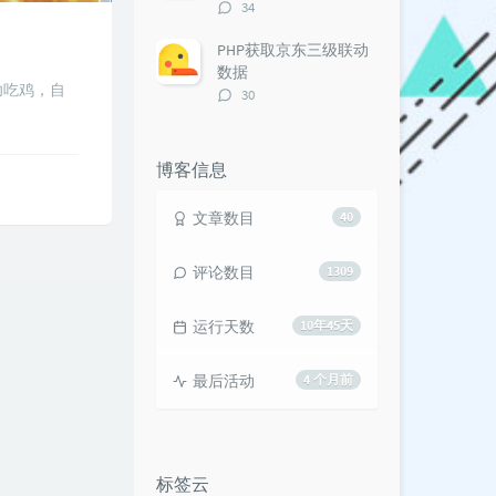
评
34
论
数：
PHP获取京东三级联动
数据
功吃鸡，自
评
30
论
数：
博客信息
文章数目
40
评论数目
1309
运行天数
10年45天
最后活动
4 个月前
标签云