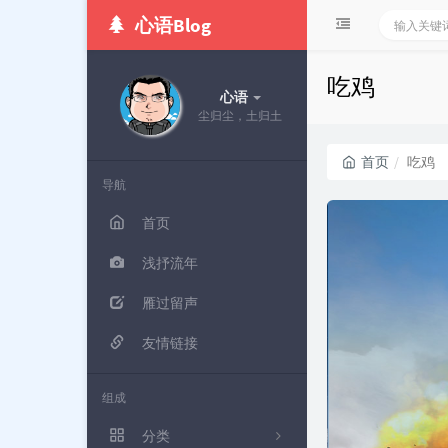
心语Blog
吃鸡
心语
尘归尘，土归土
首页
吃鸡
导航
首页
浅抒流年
雁过留声
友情链接
组成
分类