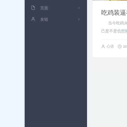
杂七杂八
页面
20
吃鸡装逼
Linux
浅抒流年
友链
3
当今吃鸡火爆
前端
文章归档
黑桃三
0
己是不是也想能
PHP
雁过留声
三刀哥
6
心语
20
奇技赢巧
备忘便签
空夜's Blog
10
树莓派
友情链接
钧言极客
1
关于博客
友人C
Blogwe