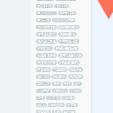
JSAPI支付
PHP支付
微信统一下单
小程序支付
微信支付
handsome优化
个人网站排名
博客优化排名
网站优化方法
关键词排名
网页动态加速
AMP如何部署
MIP是什么
网站标签的运用
百度统计插件
熊掌号如何开通
网站营销策略
网站如何推广
开源硬件
电脑维修
eDEX-UI
CentOS7
Highlight
代码高亮
工作生活
新春
理想
过年
个人网站
TYPECHO
EMLOG
运维
SQL注入
CC攻击
DDOS
Raspberry
树莓派
资源分享
吃鸡
python