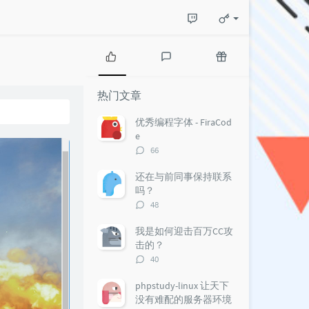
热
最
随
门
新
机
热门文章
文
评
文
章
论
章
优秀编程字体 - FiraCod
e
评
66
论
数：
还在与前同事保持联系
吗？
评
48
论
数：
我是如何迎击百万CC攻
击的？
评
40
论
数：
phpstudy-linux 让天下
没有难配的服务器环境