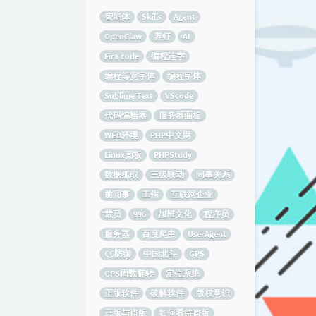
智能体
Skills
Agent
OpenClaw
养虾
AI
Fira code
编程连字
编程等宽字体
编程字体
Sublime Text
VScode
代码编辑器
服务器面板
WEB环境
PHP中文网
Linux面板
PHPStudy
数据抓取
三级联动
同事关系
前同事
工作
互联网企业
裁员
996
加班文化
程序员
服务器
百度爬虫
UserAgent
CC防御
中国北斗
GPS
GPS周数翻转
定位系统
正版软件
破解软件
版权意识
正版与盗版
如何看待盗版