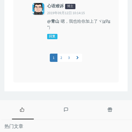
心语难诉
博主
2019年09月12日 10:14:15
@青山
嗯，我也给你加上了ヾ(≧∇≦
*)ゝ
回复
1
2
3
热
最
随
门
新
机
热门文章
文
评
文