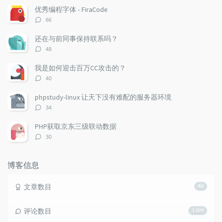
章
论
章
优秀编程字体 - FiraCode
评
66
论
数：
还在与前同事保持联系吗？
评
48
论
数：
我是如何迎击百万CC攻击的？
评
40
论
数：
phpstudy-linux 让天下没有难配的服务器环境
评
34
论
数：
PHP获取京东三级联动数据
评
30
论
数：
博客信息
文章数目
40
评论数目
1309