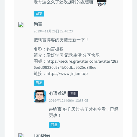
老哥这么久了还没加我的友链嘛...
回复
钧言
2019年11月26日 22:40:23
把钧言博客的友链更新一下！
名称：钧言极客
简介：爱好学习 记录生活 分享快乐
图标：https://secure.gravatar.com/avatar/28a
6edd08336c974b00db59525d3f8ee
链接：https://www.jinjun.top
回复
心语难诉
博主
2019年12月09日 13:35:05
@钧言
好几天过去了才有空看，已经
更改！
回复
TankNee