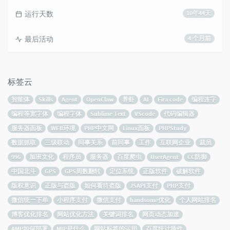
运行天数
10年44天
最后活动
4 个月前
标签云
智能体
Skills
Agent
OpenClaw
养虾
AI
Fira code
编程连字
编程等宽字体
编程字体
Sublime Text
VScode
代码编辑器
服务器面板
WEB环境
PHP中文网
Linux面板
PHPStudy
数据抓取
三级联动
同事关系
前同事
工作
互联网企业
裁员
996
加班文化
程序员
服务器
百度爬虫
UserAgent
CC防御
中国北斗
GPS
GPS周数翻转
定位系统
正版软件
破解软件
版权意识
正版与盗版
如何看待盗版
JSAPI支付
PHP支付
微信统一下单
小程序支付
微信支付
handsome优化
个人网站排名
博客优化排名
网站优化方法
关键词排名
网页动态加速
AMP如何部署
MIP是什么
网站标签的运用
百度统计插件