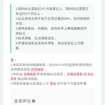
1.国内站点需超过3个月备案以上，国外站点需要正
常运行6个月以上；
2.站点原创文章不低于文章总量的50%，且内容相对
丰富；
3.谢绝采集站、转载站、发布科学上网或破解软件
的站点；
4.技术博客、生活博客优先；
5.申请友链前先添加本博客，本站信息在上方模
板。
注：
1.本站目前全站链接较多，自2019-5-30日起新申请友链的
伙伴将添加至
。
内页链接
2.本站会
所有友链站点状态，
或
定期检查
长期未更新
站点
将会取消友链。
异常
3.同意本条备注及满足上方
后可在下方留言申请。
需知
发表评论