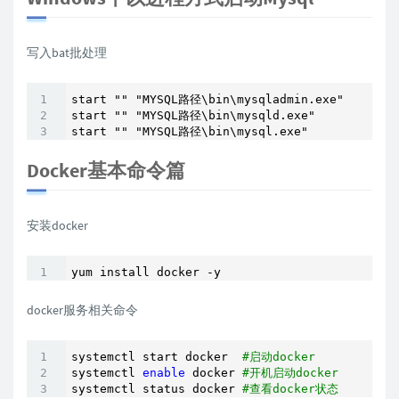
写入bat批处理
start "" "MYSQL路径\bin\mysqladmin.exe"

start "" "MYSQL路径\bin\mysqld.exe"

start "" "MYSQL路径\bin\mysql.exe"
Docker基本命令篇
安装docker
yum install docker -y
docker服务相关命令
systemctl start docker  
#启动docker
systemctl 
enable
 docker 
#开机启动docker
systemctl status docker 
#查看docker状态