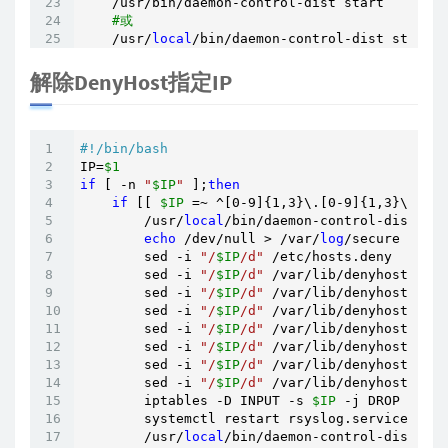
    /usr/bin/daemon-control-dist start

#或
    /usr/
local
/bin/daemon-control-dist start
解除DenyHost指定IP
#!/bin/bash
IP=
$1
if
 [ -n 
"
$IP
"
 ];
then
if
 [[ 
$IP
 =~ ^[0-9]{1,3}\.[0-9]{1,3}\.[0-9
        /usr/
local
/bin/daemon-control-dist sto
echo
 /dev/null > /var/
log
/secure

        sed -i 
"/
$IP
/d"
 /etc/hosts.deny

        sed -i 
"/
$IP
/d"
 /var/lib/denyhosts/hos
        sed -i 
"/
$IP
/d"
 /var/lib/denyhosts/hos
        sed -i 
"/
$IP
/d"
 /var/lib/denyhosts/hos
        sed -i 
"/
$IP
/d"
 /var/lib/denyhosts/hos
        sed -i 
"/
$IP
/d"
 /var/lib/denyhosts/use
        sed -i 
"/
$IP
/d"
 /var/lib/denyhosts/use
        sed -i 
"/
$IP
/d"
 /var/lib/denyhosts/use
        iptables -D INPUT -s 
$IP
 -j DROP 

        systemctl restart rsyslog.service

        /usr/
local
/bin/daemon-control-dist sta