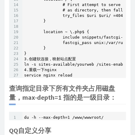
                # First attempt to serve reque
                # as directory, then fall back
                try_files $uri $uri/ =404;

        }

        location ~ \.php$ {

                include snippets/fastcgi-php.c
                fastcgi_pass unix:/var/run/php
        }

}

3.创建软连接，映射站点配置

ln -s sites-available/yourweb /sites-enabled/y
4.重载一下nginx

service nginx reload
查询指定目录下所有文件夹占用磁盘
量，max-depth=1 指的是一级目录：
du -h --max-depth=1 /www/wwwroot/
QQ自定义分享