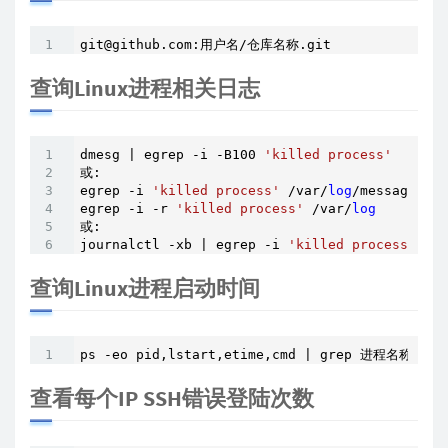
git@github.com:用户名/仓库名称.git
查询Linux进程相关日志
dmesg | egrep -i -B100 
'killed process'
或:

egrep -i 
'killed process'
 /var/
log
/messages

egrep -i -r 
'killed process'
 /var/
log
或:

journalctl -xb | egrep -i 
'killed process'
查询Linux进程启动时间
ps -eo pid,lstart,etime,cmd | grep 进程名称
查看每个IP SSH错误登陆次数