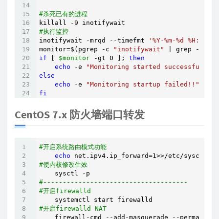
#杀死已有的进程
#执行监控
inotifywait -mrqd --timefmt 
'%Y-%m-%d %H:%M'
 -
monitor=$(pgrep -c 
"inotifywait"
 | grep -v 
'gr
if
 [ 
$monitor
 -gt 0 ]; 
then
echo
 -e 
"Monitoring started successfully!!
else
echo
 -e 
"Monitoring startup failed!!"
fi
CentOS 7.x 防火墙端口转发
#开启系统路由模式功能
echo
#使内核修改生效
#-------------------------------------
#开启firewalld
#开启firewalld NAT