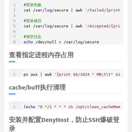
#登录失败
cat /var/
log
/secure | awk 
'/Failed/{print $(NF
#登录成功
cat /var/
log
/secure | awk 
'/Accepted/{print $(
#清空日志
echo
 /dev/null > /var/
log
/secure
查看指定进程内存占用
ps aux | awk 
'{print $6/1024 " MB\t\t" $11}'
 |
cache/buff执行清理
(
echo
"0 */1 * * * sh /opt/clean_cacheMem.sh >
安装并配置DenyHost，防止SSH爆破登
录