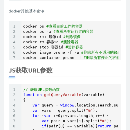
docker其他基本命令
docker ps 
#查看目前工作的容器
docker ps -a 
#查看所有运行过的容器
docker rmi 镜像id 
#删除镜像
docker rm 容器id 
#删除容器
docker stop 容器id 
#暂停容器
docker image prune -f -a 
#删除所有不适用的镜像
docker container prune -f 
#删除所有停止的容器
JS获取URL参数
// 获取URL参数函数
function
getQueryVariable
(
variable
{

var
 query = 
window
.location.search.substri
var
 vars = query.split(
"&"
);

for
 (
var
 i=
0
;i<vars.length;i++) {

var
 pair = vars[i].split(
"="
);

if
(pair[
0
] == variable){
return
 pair[
1
]