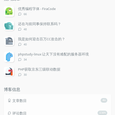
文
评
文
章
论
章
优秀编程字体 - FiraCode
评
66
论
数：
还在与前同事保持联系吗？
评
48
论
数：
我是如何迎击百万CC攻击的？
评
40
论
数：
phpstudy-linux 让天下没有难配的服务器环境
评
34
论
数：
PHP获取京东三级联动数据
评
30
论
数：
博客信息
文章数目
40
评论数目
1309