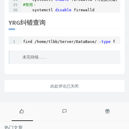
#禁用：
    systemctl 
disable
 firewalld
YRG纠错查询
find /home/tlbb/Server/DataBase/ -
type
 f -prin
未完待续……
此处评论已关闭
热
最
随
门
新
机
热门文章