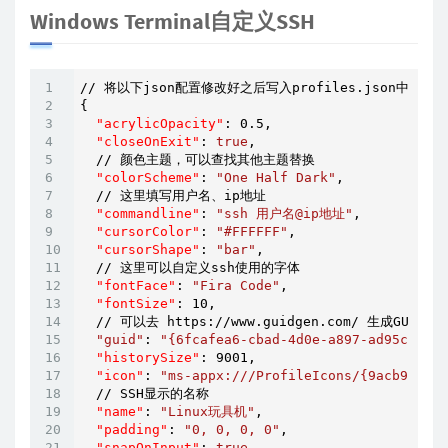
Windows Terminal自定义SSH
// 将以下json配置修改好之后写入profiles.json中的pro
{

"acrylicOpacity"
: 
0.5
,

"closeOnExit"
: 
true
,

  // 颜色主题，可以查找其他主题替换

"colorScheme"
: 
"One Half Dark"
,

  // 这里填写用户名、ip地址

"commandline"
: 
"ssh 用户名@ip地址"
,

"cursorColor"
: 
"#FFFFFF"
,

"cursorShape"
: 
"bar"
,

  // 这里可以自定义ssh使用的字体

"fontFace"
: 
"Fira Code"
,

"fontSize"
: 
10
,

  // 可以去 https://www.guidgen.com/ 生成GUID

"guid"
: 
"{6fcafea6-cbad-4d0e-a897-ad95cf832b
"historySize"
: 
9001
,

"icon"
: 
"ms-appx:///ProfileIcons/{9acb9455-c
  // SSH显示的名称

"name"
: 
"Linux玩具机"
,

"padding"
: 
"0, 0, 0, 0"
,

"snapOnInput"
: 
true
,
