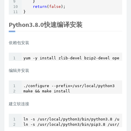
    }

return
(
false
);

}
Python3.8.0快速编译安装
依赖包安装
yum -y install zlib-devel bzip2-devel openssl-
编辑并安装
./configure --prefix=/usr/local/python3

make && make install
建立软连接
ln -s /usr/local/python3/bin/python3.8 /usr/bi
ln -s /usr/local/python3/bin/pip3.8 /usr/bin/p