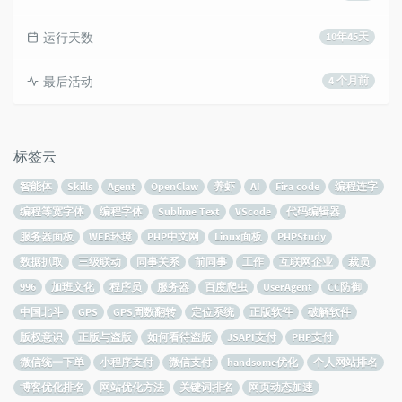
运行天数
10年45天
最后活动
4 个月前
标签云
智能体
Skills
Agent
OpenClaw
养虾
AI
Fira code
编程连字
编程等宽字体
编程字体
Sublime Text
VScode
代码编辑器
服务器面板
WEB环境
PHP中文网
Linux面板
PHPStudy
数据抓取
三级联动
同事关系
前同事
工作
互联网企业
裁员
996
加班文化
程序员
服务器
百度爬虫
UserAgent
CC防御
中国北斗
GPS
GPS周数翻转
定位系统
正版软件
破解软件
版权意识
正版与盗版
如何看待盗版
JSAPI支付
PHP支付
微信统一下单
小程序支付
微信支付
handsome优化
个人网站排名
博客优化排名
网站优化方法
关键词排名
网页动态加速