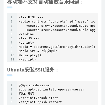
移动端不支持自动播放音乐问题：
<!-- HTML -->

<audio controls="controls" id="music" loop="lo
    <source src="./assets/sound/music.mp3" typ
    <source src="./assets/sound/music.ogg" typ
</audio>

<!-- JS -->

<script>

Media = document.getElementById("music");

Media.src = "音乐地址"; 

Media.play();

</script>
Ubuntu安装SSH服务：
安装openssh-server

sudo apt-get install openssh-server

启动、重启

/etc/init.d/ssh start

/etc/init.d/ssh restart
