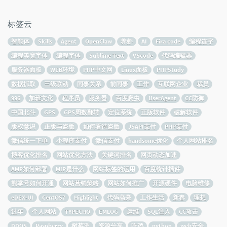
标签云
智能体
Skills
Agent
OpenClaw
养虾
AI
Fira code
编程连字
编程等宽字体
编程字体
Sublime Text
VScode
代码编辑器
服务器面板
WEB环境
PHP中文网
Linux面板
PHPStudy
数据抓取
三级联动
同事关系
前同事
工作
互联网企业
裁员
996
加班文化
程序员
服务器
百度爬虫
UserAgent
CC防御
中国北斗
GPS
GPS周数翻转
定位系统
正版软件
破解软件
版权意识
正版与盗版
如何看待盗版
JSAPI支付
PHP支付
微信统一下单
小程序支付
微信支付
handsome优化
个人网站排名
博客优化排名
网站优化方法
关键词排名
网页动态加速
AMP如何部署
MIP是什么
网站标签的运用
百度统计插件
熊掌号如何开通
网站营销策略
网站如何推广
开源硬件
电脑维修
eDEX-UI
CentOS7
Highlight
代码高亮
工作生活
新春
理想
过年
个人网站
TYPECHO
EMLOG
运维
SQL注入
CC攻击
DDOS
Raspberry
树莓派
资源分享
吃鸡
python
web安全