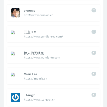
eknows
7
http://www.eknown.cn
云点SEO
7
https://www.yundianseo.com/
撩人的无眠兔
6
https://www.wumiantu.com
Oasis Lee
6
https://imoasis.cn
J1AngRui
6
https://www.j1angrui.cn