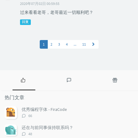
2020年07月02日 00:59:55
过来看看老哥，老哥最近一切顺利吧？
回复
1
2
3
4
...
11
热
最
随
门
新
机
热门文章
文
评
文
章
论
章
优秀编程字体 - FiraCode
评
66
论
数：
还在与前同事保持联系吗？
评
48