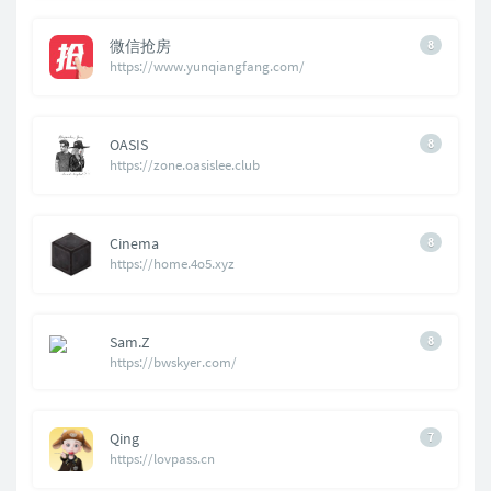
微信抢房
8
https://www.yunqiangfang.com/
OASIS
8
https://zone.oasislee.club
Cinema
8
https://home.4o5.xyz
Sam.Z
8
https://bwskyer.com/
Qing
7
https://lovpass.cn