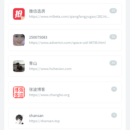
微信选房
10
https://www.mlbeta.com/qiangfangyugao/282.html
250075083
10
https://www.advertcn.com/space-uid-36735.html
青山
10
https://www.huhexian.com
张波博客
9
https://www.zhangbo.org
shansan
9
https://shansan.top