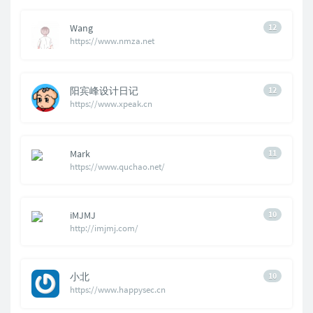
Wang
12
https://www.nmza.net
阳宾峰设计日记
12
https://www.xpeak.cn
Mark
11
https://www.quchao.net/
iMJMJ
10
http://imjmj.com/
小北
10
https://www.happysec.cn