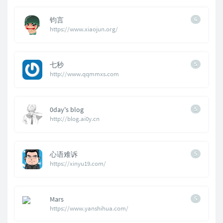
钧言
6
https://www.xiaojun.org/
七秒
5
http://www.qqmmxs.com
0day's blog
5
http://blog.ai0y.cn
心语难诉
5
https://xinyu19.com/
Mars
5
https://www.yanshihua.com/