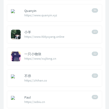
Quanyin
16
https://www.quanyin.xyz
小羊
13
https://www.916yuyang.online
一只小物块
12
https://www/xujilong.cn
不停
12
https://zhihan.co
Paul
12
https://sobiu.cn