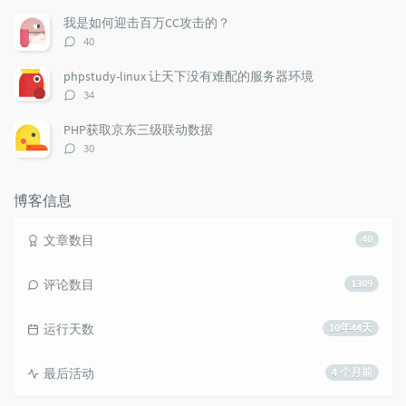
论
数：
我是如何迎击百万CC攻击的？
评
40
论
数：
phpstudy-linux 让天下没有难配的服务器环境
评
34
论
数：
PHP获取京东三级联动数据
评
30
论
数：
博客信息
文章数目
40
评论数目
1309
运行天数
10年44天
最后活动
4 个月前