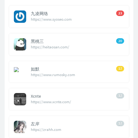
九凌网络
23
https://www.syoseo.com
黑桃三
20
https://heitaosan.com/
如默
17
https://www.rumosky.com
Xcnte
17
https://www.xcnte.com/
左岸
17
https://zrahh.com