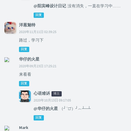
@阳宾峰设计日记
没有消失，一直在学习中……
回复
洋葱魅特
2020年11月11日 02:39:25
路过，学习下
回复
华仔的火星
2020年09月23日 17:25:21
来看看
回复
心语难诉
博主
2020年10月13日 09:17:05
@华仔的火星
（╯‵□′）╯︵┴─┴
回复
Mark