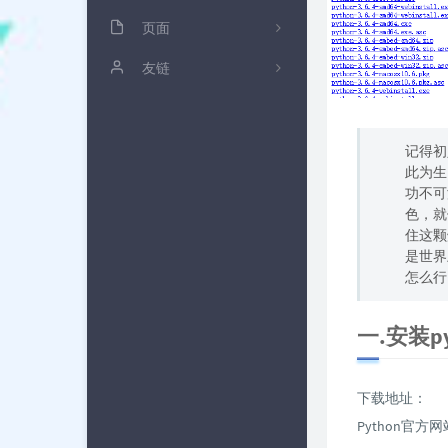
杂七杂八
页面
20
Linux
浅抒流年
友链
3
前端
文章归档
黑桃三
0
PHP
雁过留声
三刀哥
6
记得初
此为生
奇技赢巧
备忘便签
空夜's Blog
10
功不可
色，就
树莓派
友情链接
钧言极客
1
住这颗
是世界
关于博客
友人C
怎么行
Blogwe
一.安装py
下载地址：
Python官方