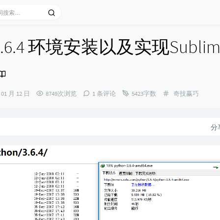
3.6.4 环境安装以及实现Sublime 
分
 01 月 12 日
8749次浏览
1 条评论
5423字数
奇技赢巧
类：
分