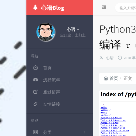
心语Blog
Python
心语
尘归尘，土归土
编译
导航
博
发
心语
2018 年
主：
布
首页
时
间：
首页
正文
浅抒流年
雁过留声
友情链接
组成
分类