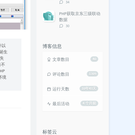
评
34
论
数：
PHP获取京东三级联动
数据
评
30
论
数：
并以
博客信息
的诞生
失
文章数目
40
捺不
HP
评论数目
1309
环境
运行天数
10年43天
最后活动
4 个月前
标签云