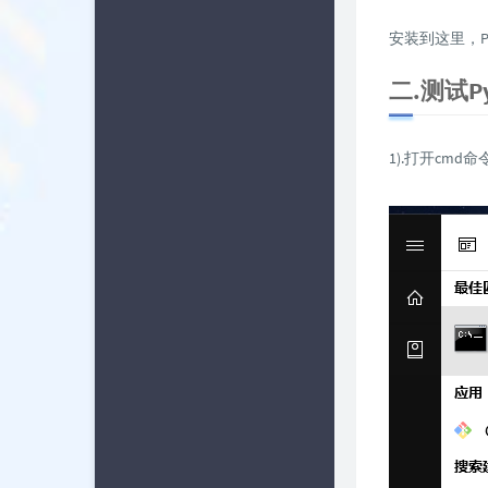
安装到这里，P
二.测试P
1).打开cmd命