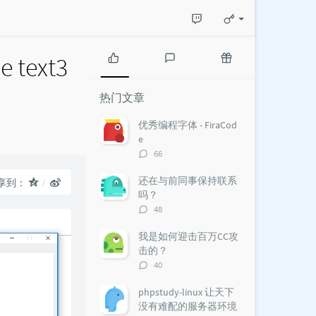
text3
热
最
随
门
新
机
热门文章
文
评
文
章
论
章
优秀编程字体 - FiraCod
e
评
66
论
数：
还在与前同事保持联系
享到：
吗？
评
48
论
数：
我是如何迎击百万CC攻
击的？
评
40
论
数：
phpstudy-linux 让天下
没有难配的服务器环境