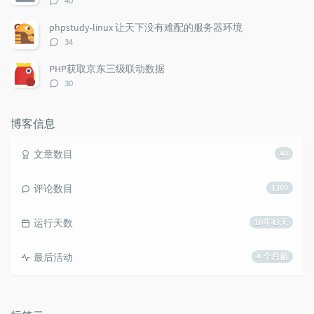
40
论
数：
phpstudy-linux 让天下没有难配的服务器环境
评
34
论
数：
PHP获取京东三级联动数据
评
30
论
数：
博客信息
文章数目
40
评论数目
1309
运行天数
10年43天
最后活动
4 个月前