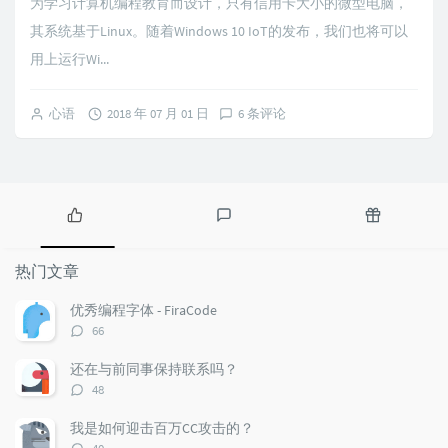
为学习计算机编程教育而设计，只有信用卡大小的微型电脑，
其系统基于Linux。随着Windows 10 IoT的发布，我们也将可以
用上运行Wi...
心语
2018 年 07 月 01 日
6 条评论
热
最
随
门
新
机
热门文章
文
评
文
章
论
章
优秀编程字体 - FiraCode
评
66
论
数：
还在与前同事保持联系吗？
评
48
论
数：
我是如何迎击百万CC攻击的？
评