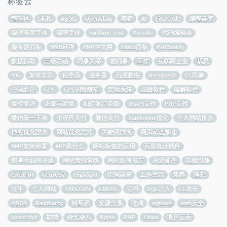
标签云
智能体
Skills
Agent
OpenClaw
养虾
AI
Fira code
编程连字
编程等宽字体
编程字体
Sublime Text
VScode
代码编辑器
服务器面板
WEB环境
PHP中文网
Linux面板
PHPStudy
数据抓取
三级联动
同事关系
前同事
工作
互联网企业
裁员
996
加班文化
程序员
服务器
百度爬虫
UserAgent
CC防御
中国北斗
GPS
GPS周数翻转
定位系统
正版软件
破解软件
版权意识
正版与盗版
如何看待盗版
JSAPI支付
PHP支付
微信统一下单
小程序支付
微信支付
handsome优化
个人网站排名
博客优化排名
网站优化方法
关键词排名
网页动态加速
AMP如何部署
MIP是什么
网站标签的运用
百度统计插件
熊掌号如何开通
网站营销策略
网站如何推广
开源硬件
电脑维修
eDEX-UI
CentOS7
Highlight
代码高亮
工作生活
新春
理想
过年
个人网站
TYPECHO
EMLOG
运维
SQL注入
CC攻击
DDOS
Raspberry
树莓派
资源分享
吃鸡
python
web安全
javascript
前端
杂七杂八
Nginx
PHP
Linux
博客运营