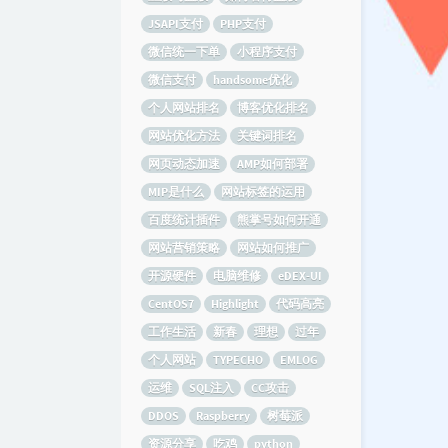
JSAPI支付
PHP支付
微信统一下单
小程序支付
微信支付
handsome优化
个人网站排名
博客优化排名
网站优化方法
关键词排名
网页动态加速
AMP如何部署
MIP是什么
网站标签的运用
百度统计插件
熊掌号如何开通
网站营销策略
网站如何推广
开源硬件
电脑维修
eDEX-UI
CentOS7
Highlight
代码高亮
工作生活
新春
理想
过年
个人网站
TYPECHO
EMLOG
运维
SQL注入
CC攻击
DDOS
Raspberry
树莓派
资源分享
吃鸡
python