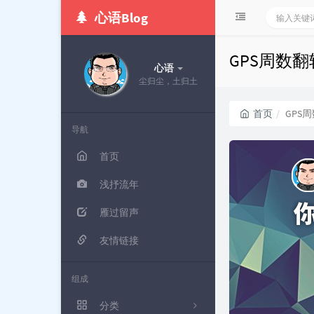
心语Blog
GPS周数翻
心语
尘归尘，土归土
首页
GPS
导航
首页
浅抒流年
雁过留声
友情链接
组成
分类