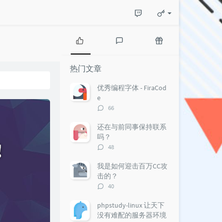
热
最
随
门
新
机
热门文章
文
评
文
章
论
章
优秀编程字体 - FiraCod
e
评
66
论
数：
还在与前同事保持联系
吗？
评
48
论
数：
我是如何迎击百万CC攻
击的？
评
40
论
数：
phpstudy-linux 让天下
没有难配的服务器环境