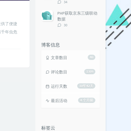
评
34
论
数：
PHP获取京东三级联动
数据
提供了便捷
评
30
论
遇千年虫危
数：
博客信息
文章数目
40
评论数目
1309
运行天数
10年42天
最后活动
4 个月前
标签云