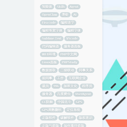
智能体
Skills
Agent
OpenClaw
养虾
AI
Fira code
编程连字
编程等宽字体
编程字体
Sublime Text
VScode
代码编辑器
服务器面板
WEB环境
PHP中文网
Linux面板
PHPStudy
数据抓取
三级联动
同事关系
前同事
工作
互联网企业
裁员
996
加班文化
程序员
服务器
百度爬虫
UserAgent
CC防御
中国北斗
GPS
GPS周数翻转
定位系统
正版软件
破解软件
版权意识
正版与盗版
如何看待盗版