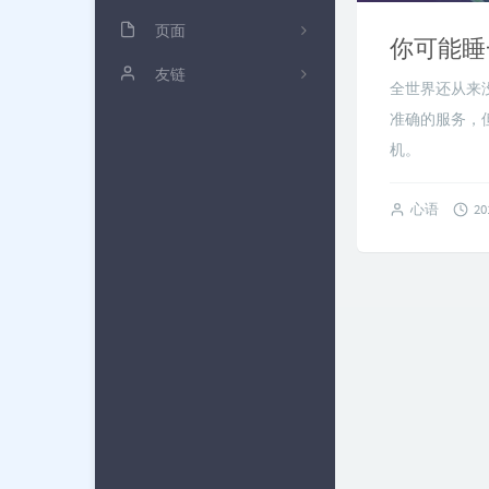
杂七杂八
页面
20
你可能睡
Linux
浅抒流年
友链
3
全世界还从来
前端
文章归档
黑桃三
0
准确的服务，
机。
PHP
雁过留声
三刀哥
6
奇技赢巧
备忘便签
空夜's Blog
10
心语
20
树莓派
友情链接
钧言极客
1
关于博客
友人C
Blogwe