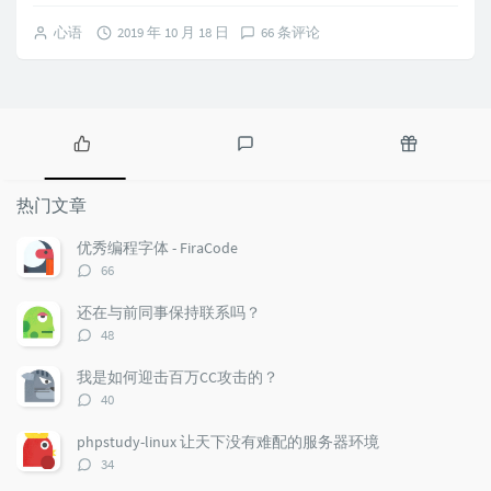
心语
2019 年 10 月 18 日
66 条评论
热
最
随
门
新
机
热门文章
文
评
文
章
论
章
优秀编程字体 - FiraCode
评
66
论
数：
还在与前同事保持联系吗？
评
48
论
数：
我是如何迎击百万CC攻击的？
评
40
论
数：
phpstudy-linux 让天下没有难配的服务器环境
评
34
论