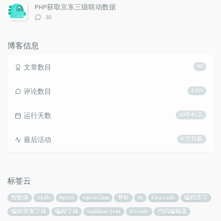
数：
PHP获取京东三级联动数据
评
30
论
数：
博客信息
文章数目
40
评论数目
1309
运行天数
10年45天
最后活动
4 个月前
标签云
智能体
Skills
Agent
OpenClaw
养虾
AI
Fira code
编程连字
编程等宽字体
编程字体
Sublime Text
VScode
代码编辑器