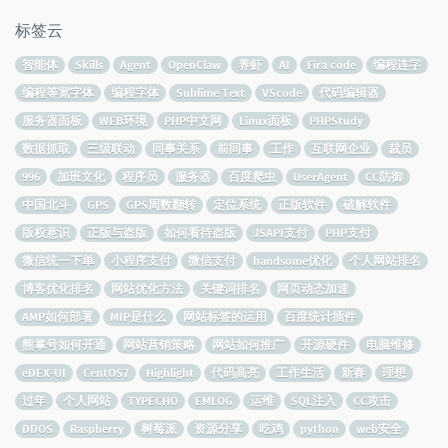
标签云
智能体
Skills
Agent
OpenClaw
养虾
AI
Fira code
编程连字
编程等宽字体
编程字体
Sublime Text
VScode
代码编辑器
服务器面板
WEB环境
PHP中文网
Linux面板
PHPStudy
数据抓取
三级联动
同事关系
前同事
工作
互联网企业
裁员
996
加班文化
程序员
服务器
百度爬虫
UserAgent
CC防御
中国北斗
GPS
GPS周数翻转
定位系统
正版软件
破解软件
版权意识
正版与盗版
如何看待盗版
JSAPI支付
PHP支付
微信统一下单
小程序支付
微信支付
handsome优化
个人网站排名
博客优化排名
网站优化方法
关键词排名
网页动态加速
AMP如何部署
MIP是什么
网站标签的运用
百度统计插件
熊掌号如何开通
网站营销策略
网站如何推广
开源硬件
电脑维修
eDEX-UI
CentOS7
Highlight
代码高亮
工作生活
新春
理想
过年
个人网站
TYPECHO
EMLOG
运维
SQL注入
CC攻击
DDOS
Raspberry
树莓派
资源分享
吃鸡
python
web安全