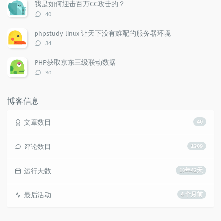
数：
我是如何迎击百万CC攻击的？
评
40
论
数：
phpstudy-linux 让天下没有难配的服务器环境
评
34
论
数：
PHP获取京东三级联动数据
评
30
论
数：
博客信息
文章数目
40
评论数目
1309
运行天数
10年42天
最后活动
4 个月前