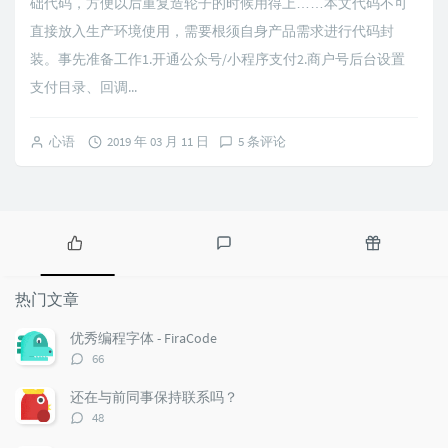
础代码，方便以后重复造轮子的时候用得上……本文代码不可
直接放入生产环境使用，需要根须自身产品需求进行代码封
装。事先准备工作1.开通公众号/小程序支付2.商户号后台设置
支付目录、回调...
心语
2019 年 03 月 11 日
5 条评论
热
最
随
门
新
机
热门文章
文
评
文
章
论
章
优秀编程字体 - FiraCode
评
66
论
数：
还在与前同事保持联系吗？
评
48
论