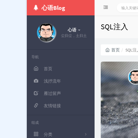
心语Blog
SQL注入
心语
尘归尘，土归土
首页
SQL注
导航
首页
浅抒流年
雁过留声
友情链接
组成
分类