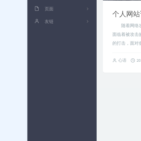
杂七杂八
页面
20
个人网站
Linux
浅抒流年
友链
3
随着网络攻击
前端
文章归档
黑桃三
0
面临着被攻击
的打击，面对
PHP
雁过留声
三刀哥
6
奇技赢巧
备忘便签
空夜's Blog
10
心语
20
树莓派
友情链接
钧言极客
1
关于博客
友人C
Blogwe