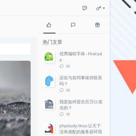
热
最
随
门
新
机
热门文章
文
评
文
章
论
章
优秀编程字体 - FiraCod
e
评
66
论
数：
还在与前同事保持联系
吗？
评
48
论
数：
我是如何迎击百万CC攻
击的？
评
40
论
数：
phpstudy-linux 让天下
没有难配的服务器环境