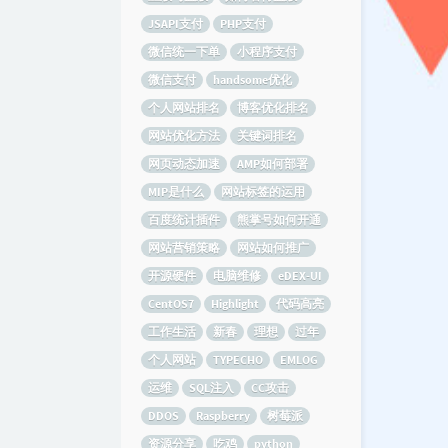
JSAPI支付
PHP支付
微信统一下单
小程序支付
微信支付
handsome优化
个人网站排名
博客优化排名
网站优化方法
关键词排名
网页动态加速
AMP如何部署
MIP是什么
网站标签的运用
百度统计插件
熊掌号如何开通
网站营销策略
网站如何推广
开源硬件
电脑维修
eDEX-UI
CentOS7
Highlight
代码高亮
工作生活
新春
理想
过年
个人网站
TYPECHO
EMLOG
运维
SQL注入
CC攻击
DDOS
Raspberry
树莓派
资源分享
吃鸡
python