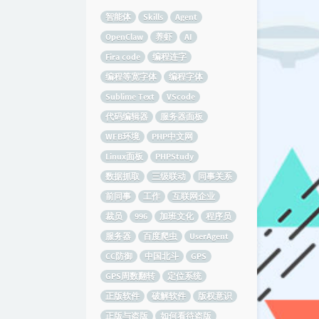
智能体
Skills
Agent
OpenClaw
养虾
AI
Fira code
编程连字
编程等宽字体
编程字体
Sublime Text
VScode
代码编辑器
服务器面板
WEB环境
PHP中文网
Linux面板
PHPStudy
数据抓取
三级联动
同事关系
前同事
工作
互联网企业
裁员
996
加班文化
程序员
服务器
百度爬虫
UserAgent
CC防御
中国北斗
GPS
GPS周数翻转
定位系统
正版软件
破解软件
版权意识
正版与盗版
如何看待盗版