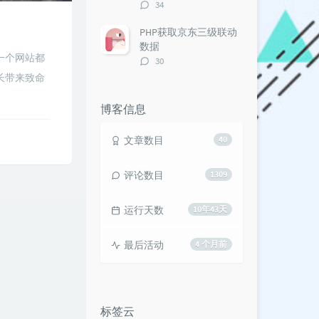
评
34
论
数：
PHP获取京东三级联动
数据
一个网站都
评
30
论
长带来致命
数：
博客信息
文章数目
40
评论数目
1309
运行天数
10年43天
最后活动
4 个月前
标签云