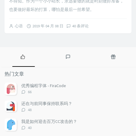
不得知。作为一个小小站长，永远要做的就是时刻做好准备，
也要做好最坏的打算，哪怕是最后一丝希望。
心语
2019 年 04 月 08 日
40 条评论
热
最
随
门
新
机
热门文章
文
评
文
章
论
章
优秀编程字体 - FiraCode
评
66
论
数：
还在与前同事保持联系吗？
评
48
论
数：
我是如何迎击百万CC攻击的？
评
40
论