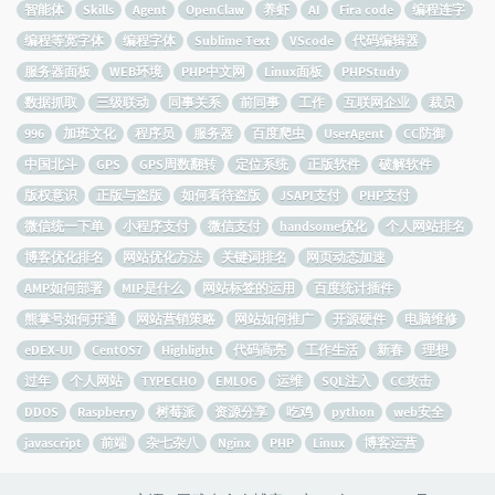
智能体
Skills
Agent
OpenClaw
养虾
AI
Fira code
编程连字
编程等宽字体
编程字体
Sublime Text
VScode
代码编辑器
服务器面板
WEB环境
PHP中文网
Linux面板
PHPStudy
数据抓取
三级联动
同事关系
前同事
工作
互联网企业
裁员
996
加班文化
程序员
服务器
百度爬虫
UserAgent
CC防御
中国北斗
GPS
GPS周数翻转
定位系统
正版软件
破解软件
版权意识
正版与盗版
如何看待盗版
JSAPI支付
PHP支付
微信统一下单
小程序支付
微信支付
handsome优化
个人网站排名
博客优化排名
网站优化方法
关键词排名
网页动态加速
AMP如何部署
MIP是什么
网站标签的运用
百度统计插件
熊掌号如何开通
网站营销策略
网站如何推广
开源硬件
电脑维修
eDEX-UI
CentOS7
Highlight
代码高亮
工作生活
新春
理想
过年
个人网站
TYPECHO
EMLOG
运维
SQL注入
CC攻击
DDOS
Raspberry
树莓派
资源分享
吃鸡
python
web安全
javascript
前端
杂七杂八
Nginx
PHP
Linux
博客运营