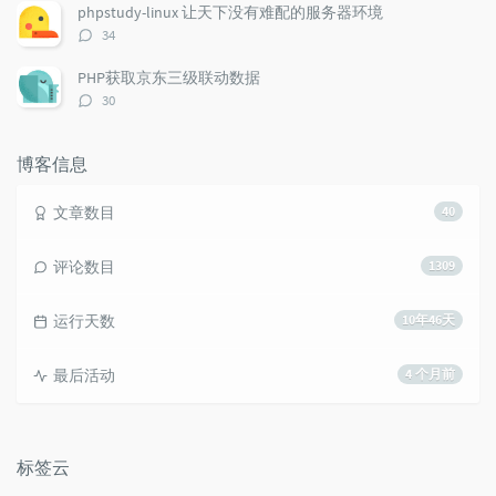
数：
phpstudy-linux 让天下没有难配的服务器环境
评
34
论
数：
PHP获取京东三级联动数据
评
30
论
数：
博客信息
文章数目
40
评论数目
1309
运行天数
10年46天
最后活动
4 个月前
标签云