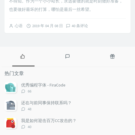
不得知。作为一个小小站长，永远要做的就是时刻做好准备，
也要做好最坏的打算，哪怕是最后一丝希望。
心语
2019 年 04 月 08 日
40 条评论
热
最
随
门
新
机
热门文章
文
评
文
章
论
章
优秀编程字体 - FiraCode
评
66
论
数：
还在与前同事保持联系吗？
评
48
论
数：
我是如何迎击百万CC攻击的？
评
40
论