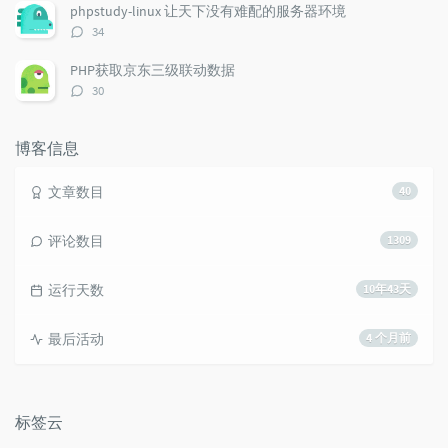
数：
phpstudy-linux 让天下没有难配的服务器环境
评
34
论
数：
PHP获取京东三级联动数据
评
30
论
数：
博客信息
文章数目
40
评论数目
1309
运行天数
10年43天
最后活动
4 个月前
标签云