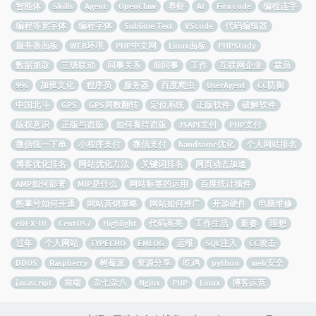
智能体
Skills
Agent
OpenClaw
养虾
AI
Fira code
编程连字
编程等宽字体
编程字体
Sublime Text
VScode
代码编辑器
服务器面板
WEB环境
PHP中文网
Linux面板
PHPStudy
数据抓取
三级联动
同事关系
前同事
工作
互联网企业
裁员
996
加班文化
程序员
服务器
百度爬虫
UserAgent
CC防御
中国北斗
GPS
GPS周数翻转
定位系统
正版软件
破解软件
版权意识
正版与盗版
如何看待盗版
JSAPI支付
PHP支付
微信统一下单
小程序支付
微信支付
handsome优化
个人网站排名
博客优化排名
网站优化方法
关键词排名
网页动态加速
AMP如何部署
MIP是什么
网站标签的运用
百度统计插件
熊掌号如何开通
网站营销策略
网站如何推广
开源硬件
电脑维修
eDEX-UI
CentOS7
Highlight
代码高亮
工作生活
新春
理想
过年
个人网站
TYPECHO
EMLOG
运维
SQL注入
CC攻击
DDOS
Raspberry
树莓派
资源分享
吃鸡
python
web安全
javascript
前端
杂七杂八
Nginx
PHP
Linux
博客运营