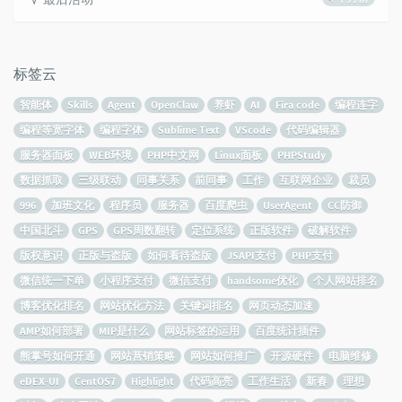
标签云
智能体
Skills
Agent
OpenClaw
养虾
AI
Fira code
编程连字
编程等宽字体
编程字体
Sublime Text
VScode
代码编辑器
服务器面板
WEB环境
PHP中文网
Linux面板
PHPStudy
数据抓取
三级联动
同事关系
前同事
工作
互联网企业
裁员
996
加班文化
程序员
服务器
百度爬虫
UserAgent
CC防御
中国北斗
GPS
GPS周数翻转
定位系统
正版软件
破解软件
版权意识
正版与盗版
如何看待盗版
JSAPI支付
PHP支付
微信统一下单
小程序支付
微信支付
handsome优化
个人网站排名
博客优化排名
网站优化方法
关键词排名
网页动态加速
AMP如何部署
MIP是什么
网站标签的运用
百度统计插件
熊掌号如何开通
网站营销策略
网站如何推广
开源硬件
电脑维修
eDEX-UI
CentOS7
Highlight
代码高亮
工作生活
新春
理想