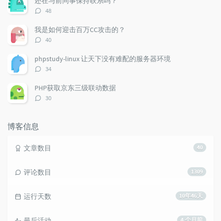
还在与前同事保持联系吗？
评
48
论
数：
我是如何迎击百万CC攻击的？
评
40
论
数：
phpstudy-linux 让天下没有难配的服务器环境
评
34
论
数：
PHP获取京东三级联动数据
评
30
论
数：
博客信息
文章数目
40
评论数目
1309
运行天数
10年46天
最后活动
4 个月前