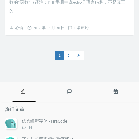
数的“函数”（译注：PHP手册中说echo是语言结构，不是真正
的...
心语
2017 年 03 月 30 日
1 条评论
1
2
热
最
随
门
新
机
热门文章
文
评
文
章
论
章
优秀编程字体 - FiraCode
评
66
论
数：