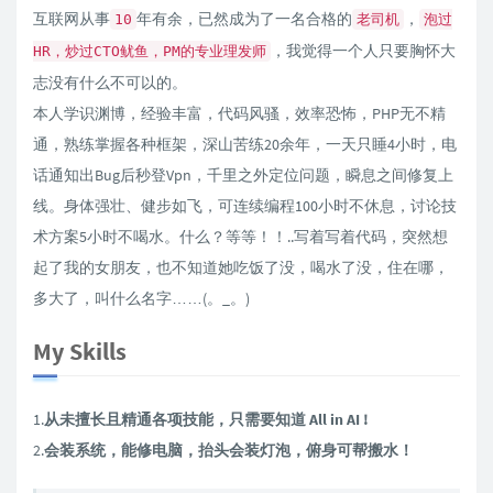
互联网从事
年有余，已然成为了一名合格的
，
10
老司机
泡过
，我觉得一个人只要胸怀大
HR，炒过CTO鱿鱼，PM的专业理发师
志没有什么不可以的。
本人学识渊博，经验丰富，代码风骚，效率恐怖，PHP无不精
通，熟练掌握各种框架，深山苦练20余年，一天只睡4小时，电
话通知出Bug后秒登Vpn，千里之外定位问题，瞬息之间修复上
线。身体强壮、健步如飞，可连续编程100小时不休息，讨论技
术方案5小时不喝水。什么？等等！！..写着写着代码，突然想
起了我的女朋友，也不知道她吃饭了没，喝水了没，住在哪，
多大了，叫什么名字……(。_。)
My Skills
1.
从未擅长且精通各项技能，只需要知道 All in AI !
2.
会装系统，能修电脑，抬头会装灯泡，俯身可帮搬水！