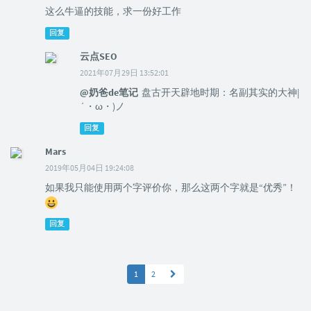
这么牛逼的技能，求一份好工作
回复
云点SEO
2021年07月29日 13:52:01
@奶爸de笔记
盘古开天辟地时期：名副其实的大神|
´・ω・)ノ
回复
Mars
2019年05月04日 19:24:08
如果我只能使用两个字评价你，那么这两个字就是“优秀”！
回复
1
2