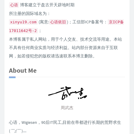
博客建立于盘古开天辟地时期
心语
所注册的国际域名为：
(寓意:
)；工信部ICP备案号：
xinyu19.com
心语依旧
京ICP备
；
17011642号-2
本博客属于私人网站，用于个人交友、技术交流等用途。本站
不具有任何商业实质与经济利益。站内部分资源来自于互联
网，如若侵犯您的版权请迅速联系本博主删除。
About Me
周武杰
心语，Wigiesen，90后IT民工,目前在帝都进行长期的荒野求生
(
￣;(￣
)....