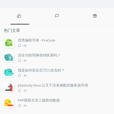
热
最
随
门
新
机
热门文章
文
评
文
章
论
章
优秀编程字体 - FiraCode
评
66
论
数：
还在与前同事保持联系吗？
评
48
论
数：
我是如何迎击百万CC攻击的？
评
40
论
数：
phpstudy-linux 让天下没有难配的服务器环境
评
34
论
数：
PHP获取京东三级联动数据
评
30
论
数：