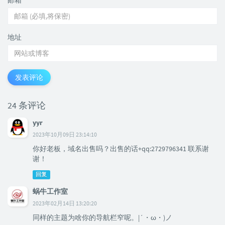
邮箱
*
地址
发表评论
24 条评论
yyr
2023年10月09日 23:14:10
你好老板，域名出售吗？出售的话+qq:2729796341 联系谢
谢！
回复
蜗牛工作室
2023年02月14日 13:20:20
同样的主题为啥你的导航栏窄呢。|´・ω・)ノ