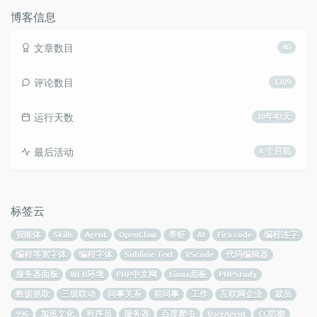
博客信息
文章数目
40
评论数目
1309
运行天数
10年43天
最后活动
4 个月前
标签云
智能体
Skills
Agent
OpenClaw
养虾
AI
Fira code
编程连字
编程等宽字体
编程字体
Sublime Text
VScode
代码编辑器
服务器面板
WEB环境
PHP中文网
Linux面板
PHPStudy
数据抓取
三级联动
同事关系
前同事
工作
互联网企业
裁员
996
加班文化
程序员
服务器
百度爬虫
UserAgent
CC防御