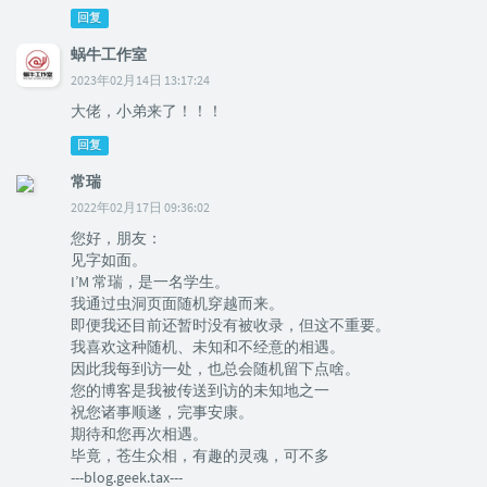
回复
蜗牛工作室
2023年02月14日 13:17:24
大佬，小弟来了！！！
回复
常瑞
2022年02月17日 09:36:02
您好，朋友：
见字如面。
I’M 常瑞，是一名学生。
我通过虫洞页面随机穿越而来。
即便我还目前还暂时没有被收录，但这不重要。
我喜欢这种随机、未知和不经意的相遇。
因此我每到访一处，也总会随机留下点啥。
您的博客是我被传送到访的未知地之一
祝您诸事顺遂，完事安康。
期待和您再次相遇。
毕竟，苍生众相，有趣的灵魂，可不多
---blog.geek.tax---