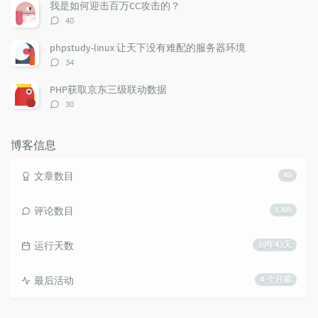
数：
我是如何迎击百万CC攻击的？
评
40
论
数：
phpstudy-linux 让天下没有难配的服务器环境
评
34
论
数：
PHP获取京东三级联动数据
评
30
论
数：
博客信息
文章数目
40
评论数目
1309
运行天数
10年43天
最后活动
4 个月前