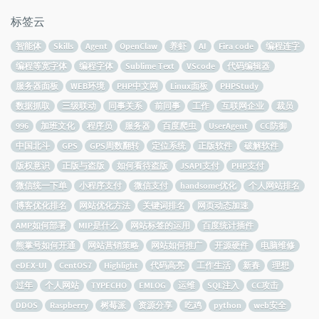
标签云
智能体
Skills
Agent
OpenClaw
养虾
AI
Fira code
编程连字
编程等宽字体
编程字体
Sublime Text
VScode
代码编辑器
服务器面板
WEB环境
PHP中文网
Linux面板
PHPStudy
数据抓取
三级联动
同事关系
前同事
工作
互联网企业
裁员
996
加班文化
程序员
服务器
百度爬虫
UserAgent
CC防御
中国北斗
GPS
GPS周数翻转
定位系统
正版软件
破解软件
版权意识
正版与盗版
如何看待盗版
JSAPI支付
PHP支付
微信统一下单
小程序支付
微信支付
handsome优化
个人网站排名
博客优化排名
网站优化方法
关键词排名
网页动态加速
AMP如何部署
MIP是什么
网站标签的运用
百度统计插件
熊掌号如何开通
网站营销策略
网站如何推广
开源硬件
电脑维修
eDEX-UI
CentOS7
Highlight
代码高亮
工作生活
新春
理想
过年
个人网站
TYPECHO
EMLOG
运维
SQL注入
CC攻击
DDOS
Raspberry
树莓派
资源分享
吃鸡
python
web安全