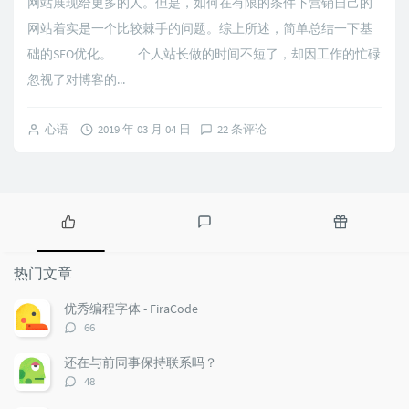
网站展现给更多的人。但是，如何在有限的条件下营销自己的
网站着实是一个比较棘手的问题。综上所述，简单总结一下基
础的SEO优化。 个人站长做的时间不短了，却因工作的忙碌
忽视了对博客的...
心语
2019 年 03 月 04 日
22 条评论
热
最
随
门
新
机
热门文章
文
评
文
章
论
章
优秀编程字体 - FiraCode
评
66
论
数：
还在与前同事保持联系吗？
评
48
论