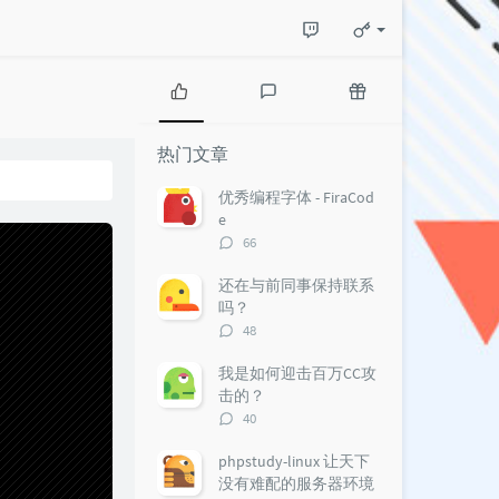
热
最
随
门
新
机
热门文章
文
评
文
章
论
章
优秀编程字体 - FiraCod
e
评
66
论
数：
还在与前同事保持联系
吗？
评
48
论
数：
我是如何迎击百万CC攻
击的？
评
40
论
数：
phpstudy-linux 让天下
没有难配的服务器环境