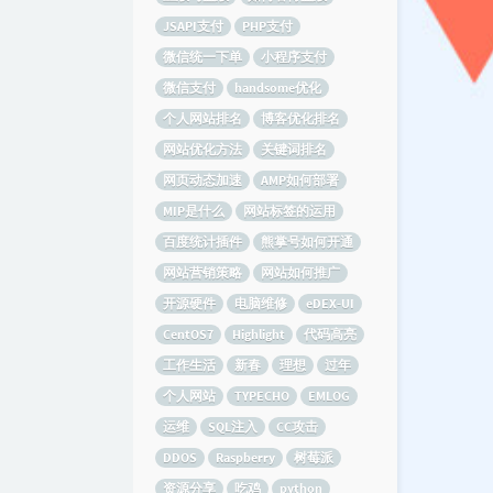
JSAPI支付
PHP支付
微信统一下单
小程序支付
微信支付
handsome优化
个人网站排名
博客优化排名
网站优化方法
关键词排名
网页动态加速
AMP如何部署
MIP是什么
网站标签的运用
百度统计插件
熊掌号如何开通
网站营销策略
网站如何推广
开源硬件
电脑维修
eDEX-UI
CentOS7
Highlight
代码高亮
工作生活
新春
理想
过年
个人网站
TYPECHO
EMLOG
运维
SQL注入
CC攻击
DDOS
Raspberry
树莓派
资源分享
吃鸡
python