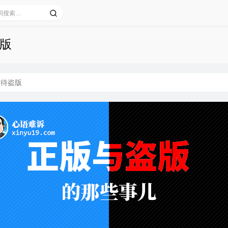
版
看待盗版