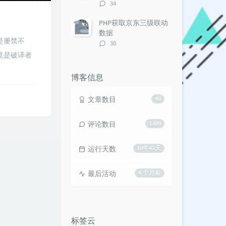
评
34
论
数：
PHP获取京东三级联动
数据
是屡禁不
评
30
论
竟是破译者
数：
博客信息
文章数目
40
评论数目
1309
运行天数
10年43天
最后活动
4 个月前
标签云