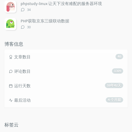
数：
phpstudy-linux 让天下没有难配的服务器环境
评
34
论
数：
PHP获取京东三级联动数据
评
30
论
数：
博客信息
文章数目
40
评论数目
1309
运行天数
10年42天
最后活动
4 个月前
标签云