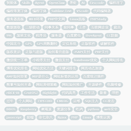
智能体
Skills
Agent
OpenClaw
养虾
AI
Fira code
编程连字
编程等宽字体
编程字体
Sublime Text
VScode
代码编辑器
服务器面板
WEB环境
PHP中文网
Linux面板
PHPStudy
数据抓取
三级联动
同事关系
前同事
工作
互联网企业
裁员
996
加班文化
程序员
服务器
百度爬虫
UserAgent
CC防御
中国北斗
GPS
GPS周数翻转
定位系统
正版软件
破解软件
版权意识
正版与盗版
如何看待盗版
JSAPI支付
PHP支付
微信统一下单
小程序支付
微信支付
handsome优化
个人网站排名
博客优化排名
网站优化方法
关键词排名
网页动态加速
AMP如何部署
MIP是什么
网站标签的运用
百度统计插件
熊掌号如何开通
网站营销策略
网站如何推广
开源硬件
电脑维修
eDEX-UI
CentOS7
Highlight
代码高亮
工作生活
新春
理想
过年
个人网站
TYPECHO
EMLOG
运维
SQL注入
CC攻击
DDOS
Raspberry
树莓派
资源分享
吃鸡
python
web安全
javascript
前端
杂七杂八
Nginx
PHP
Linux
博客运营