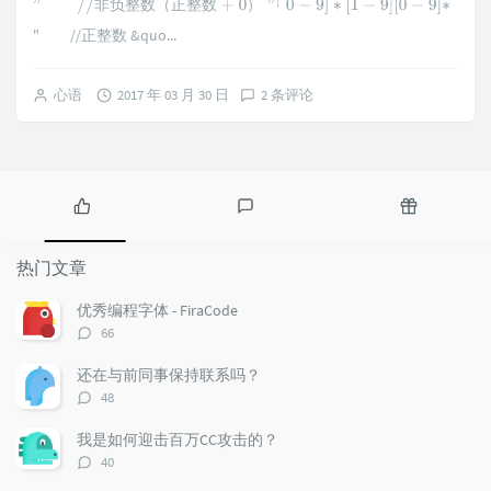
"
/
/
非
负
整
数
（
正
整
数
+
0
）
"
[
0
−
9
]
∗
[
1
−
9
]
[
0
−
9
]
∗
非
负
整
数
（
正
整
数
）
" //正整数 &quo...
心语
2017 年 03 月 30 日
2 条评论
热
最
随
门
新
机
热门文章
文
评
文
章
论
章
优秀编程字体 - FiraCode
评
66
论
数：
还在与前同事保持联系吗？
评
48
论
数：
我是如何迎击百万CC攻击的？
评
40
论