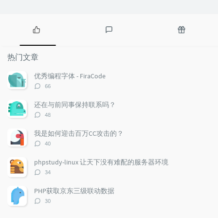
热
最
随
门
新
机
热门文章
文
评
文
章
论
章
优秀编程字体 - FiraCode
评
66
论
数：
还在与前同事保持联系吗？
评
48
论
数：
我是如何迎击百万CC攻击的？
评
40
论
数：
phpstudy-linux 让天下没有难配的服务器环境
评
34
论
数：
PHP获取京东三级联动数据
评
30
论
数：