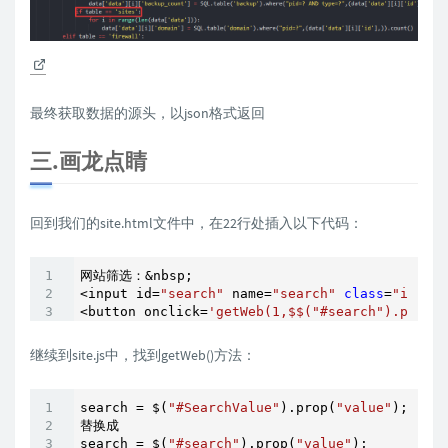
最终获取数据的源头，以json格式返回
三.画龙点睛
回到我们的site.html文件中，在22行处插入以下代码：
网站筛选：&nbsp;

<input id=
"search"
 name=
"search"
class
=
"inputt
<button onclick=
'getWeb(1,$$("#search").prop("
继续到site.js中，找到getWeb()方法：
search = $(
"#SearchValue"
).prop(
"value"
);

替换成

search = $(
"#search"
).prop(
"value"
);