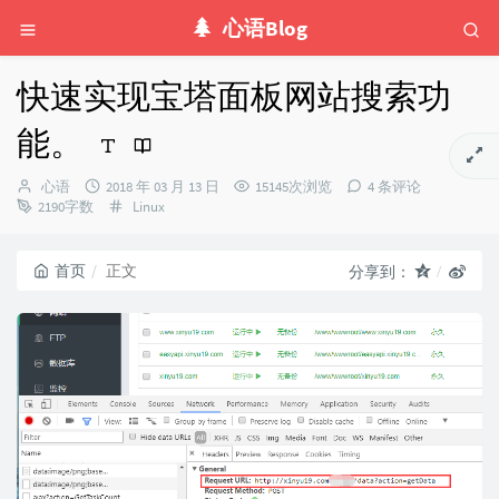
心语Blog
快速实现宝塔面板网站搜索功
能。
博
发
心语
2018 年 03 月 13 日
15145次浏览
4 条评论
主：
布
分
2190字数
Linux
时
类：
间：
首页
正文
分享到：