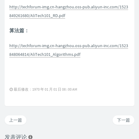
http://techforum-img.cn-hangzhou.oss-pub.aliyun-inc.com/1523
849261680/AliTech101_RD.pdf
算法篇：
http://techforum-img.cn-hangzhou.oss-pub.aliyun-inc.com/1523
848064814/AliTech101_Algorithms.pdf
最后修改：1970 年 01 月 01 日 08 : 00 AM
上一篇
下一篇
发表评论