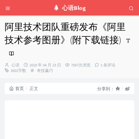
心语Blog
阿里技术团队重磅发布《阿里
技术参考图册》(附下载链接)
博
发
心语
2018 年 04 月 23 日
7067次浏览
1 条评论
主：
布
分
3502字数
奇技赢巧
时
类：
间：
首页
正文
分享到：