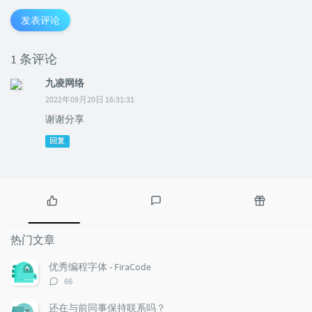
发表评论
1 条评论
九凌网络
2022年09月20日 16:31:31
谢谢分享
回复
热
最
随
门
新
机
热门文章
文
评
文
章
论
章
优秀编程字体 - FiraCode
评
66
论
数：
还在与前同事保持联系吗？