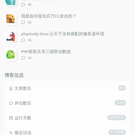
评
48
论
数：
我是如何迎击百万CC攻击的？
评
40
论
数：
phpstudy-linux 让天下没有难配的服务器环境
评
34
论
数：
PHP获取京东三级联动数据
评
30
论
数：
博客信息
文章数目
40
评论数目
1309
运行天数
10年43天
最后活动
4 个月前