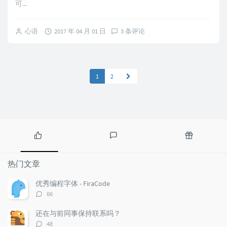
可...
心语
2017 年 04 月 01 日
3 条评论
1
2
热
最
随
门
新
机
热门文章
文
评
文
章
论
章
优秀编程字体 - FiraCode
评
66
论
数：
还在与前同事保持联系吗？
评
48