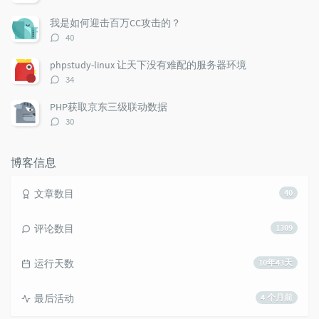
论
数：
我是如何迎击百万CC攻击的？
评
40
论
数：
phpstudy-linux 让天下没有难配的服务器环境
评
34
论
数：
PHP获取京东三级联动数据
评
30
论
数：
博客信息
文章数目
40
评论数目
1309
运行天数
10年43天
最后活动
4 个月前