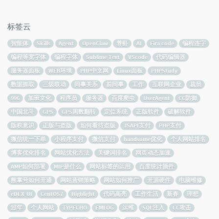
标签云
智能体
Skills
Agent
OpenClaw
养虾
AI
Fira code
编程连字
编程等宽字体
编程字体
Sublime Text
VScode
代码编辑器
服务器面板
WEB环境
PHP中文网
Linux面板
PHPStudy
数据抓取
三级联动
同事关系
前同事
工作
互联网企业
裁员
996
加班文化
程序员
服务器
百度爬虫
UserAgent
CC防御
中国北斗
GPS
GPS周数翻转
定位系统
正版软件
破解软件
版权意识
正版与盗版
如何看待盗版
JSAPI支付
PHP支付
微信统一下单
小程序支付
微信支付
handsome优化
个人网站排名
博客优化排名
网站优化方法
关键词排名
网页动态加速
AMP如何部署
MIP是什么
网站标签的运用
百度统计插件
熊掌号如何开通
网站营销策略
网站如何推广
开源硬件
电脑维修
eDEX-UI
CentOS7
Highlight
代码高亮
工作生活
新春
理想
过年
个人网站
TYPECHO
EMLOG
运维
SQL注入
CC攻击