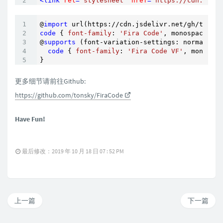
<
link
rel
=
"stylesheet"
href
=
"https://cdn.jsdel
@
import
 url(https://cdn.jsdelivr.net/gh/tonsky
code
 { 
font-family
: 
'Fira Code'
, monospace; }

@
supports
 (font-variation-settings: normal) {

code
 { 
font-family
: 
'Fira Code VF'
, monospac
}
更多细节请前往Github:
https://github.com/tonsky/FiraCode
Have Fun!
最后修改：2019 年 10 月 18 日 07 : 52 PM
上一篇
下一篇