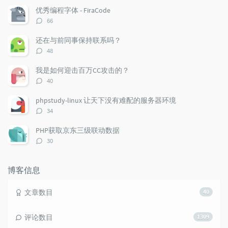
章
论
章
优秀编程字体 - FiraCode
评
66
论
数：
还在与前同事保持联系吗？
评
48
论
数：
我是如何迎击百万CC攻击的？
评
40
论
数：
phpstudy-linux 让天下没有难配的服务器环境
评
34
论
数：
PHP获取京东三级联动数据
评
30
论
数：
博客信息
文章数目
40
评论数目
1309