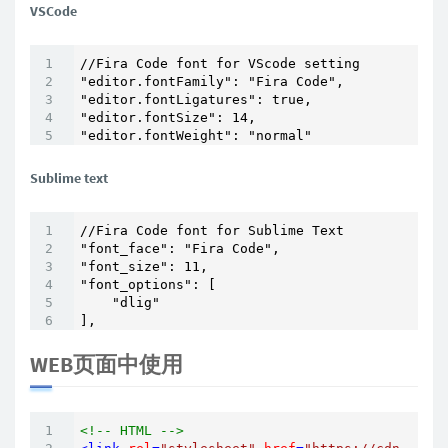
VSCode
//Fira Code font for VScode setting

"editor.fontFamily": "Fira Code",

"editor.fontLigatures": true,

"editor.fontSize": 14,

"editor.fontWeight": "normal"
Sublime text
//Fira Code font for Sublime Text

"font_face": "Fira Code",

"font_size": 11,

"font_options": [

    "dlig"

],
WEB页面中使用
<!-- HTML -->