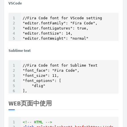
VSCode
//Fira Code font for VScode setting

"editor.fontFamily": "Fira Code",

"editor.fontLigatures": true,

"editor.fontSize": 14,

"editor.fontWeight": "normal"
Sublime text
//Fira Code font for Sublime Text

"font_face": "Fira Code",

"font_size": 11,

"font_options": [

    "dlig"

],
WEB页面中使用
<!-- HTML -->