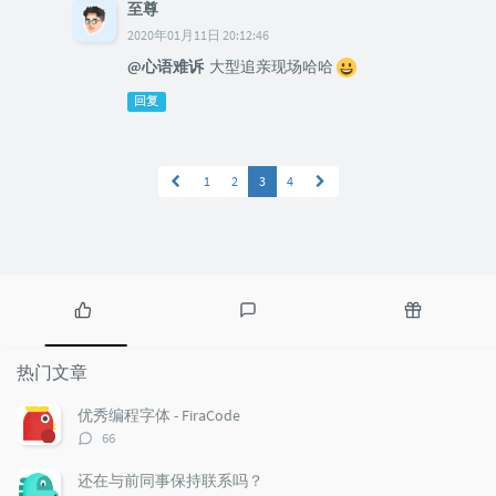
至尊
2020年01月11日 20:12:46
@心语难诉
大型追亲现场哈哈
回复
1
2
3
4
热
最
随
门
新
机
热门文章
文
评
文
章
论
章
优秀编程字体 - FiraCode
评
66
论
数：
还在与前同事保持联系吗？