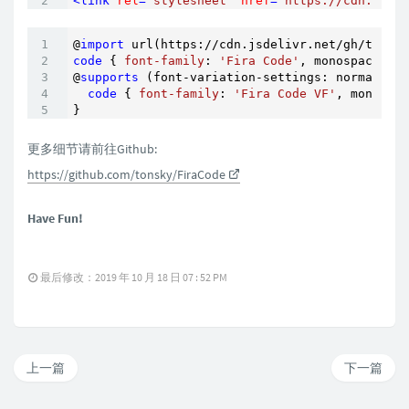
<
link
rel
=
"stylesheet"
href
=
"https://cdn.jsdel
@
import
 url(https://cdn.jsdelivr.net/gh/tonsky
code
 { 
font-family
: 
'Fira Code'
, monospace; }

@
supports
 (font-variation-settings: normal) {

code
 { 
font-family
: 
'Fira Code VF'
, monospac
}
更多细节请前往Github:
https://github.com/tonsky/FiraCode
Have Fun!
最后修改：2019 年 10 月 18 日 07 : 52 PM
上一篇
下一篇