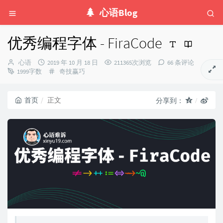
心语Blog
优秀编程字体 - FiraCode
博
发
心语
2019 年 10 月 18 日
211365次浏览
66 条评论
主：
布
分
1999字数
奇技赢巧
时
类：
间：
首页
正文
分享到：