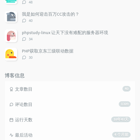
评
48
论
数：
我是如何迎击百万CC攻击的？
评
40
论
数：
phpstudy-linux 让天下没有难配的服务器环境
评
34
论
数：
PHP获取京东三级联动数据
评
30
论
数：
博客信息
文章数目
40
评论数目
1309
运行天数
10年43天
最后活动
4 个月前